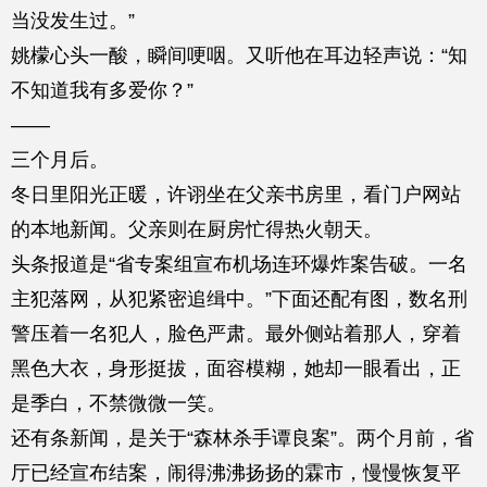
当没发生过。”
姚檬心头一酸，瞬间哽咽。又听他在耳边轻声说：“知
不知道我有多爱你？”
——
三个月后。
冬日里阳光正暖，许诩坐在父亲书房里，看门户网站
的本地新闻。父亲则在厨房忙得热火朝天。
头条报道是“省专案组宣布机场连环爆炸案告破。一名
主犯落网，从犯紧密追缉中。”下面还配有图，数名刑
警压着一名犯人，脸色严肃。最外侧站着那人，穿着
黑色大衣，身形挺拔，面容模糊，她却一眼看出，正
是季白，不禁微微一笑。
还有条新闻，是关于“森林杀手谭良案”。两个月前，省
厅已经宣布结案，闹得沸沸扬扬的霖市，慢慢恢复平