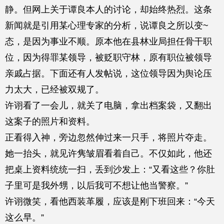
静。但网上关于谭良本人的讨论，却始终热烈。这条
新闻就是引用某心理专家的分析，说谭良之所以变~
态，是因为事业不顺。原本他在县林业局担任骨干职
位，因为得罪某领导，被贬职守林，原有职位被领导
亲戚占据。下面还有人发帖说，这位领导因为舆论压
力太大，已经被双规了。
许诩看了一会儿，就关了电脑，拿出档案袋，又翻出
这案子的照片和资料。
正看得入神，旁边忽然伸过来一只手，将照片夺走。
她一抬头，就见许隽皱眉看着自己。不仅如此，他还
把桌上资料统统一扫，丢到沙发上：“又看这些？你肚
子里可是我外甥，以后我可不想让他当警察。”
许诩微笑，看他西装革履，应该是刚下班回来：“今天
这么早。”