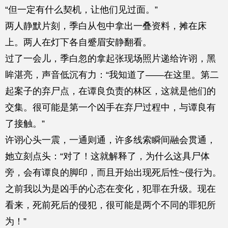
“但一定有什么契机，让他们见过面。”
两人静默片刻，季白从包中拿出一叠资料，摊在床
上。两人在灯下各自蹙眉安静翻看。
过了一会儿，季白忽的拿起张现场照片递给许诩，黑
眸湛亮，声音低沉有力：“我知道了——在这里。第二
起案子的弃尸点，在谭良负责的林区，这就是他们的
交集。很可能是第一个凶手在弃尸过程中，与谭良有
了接触。”
许诩心头一震，一通则通，许多线索瞬间融会贯通，
她立刻点头：“对了！这就解释了，为什么这具尸体
旁，会有谭良的脚印，而且开始出现死后性~侵行为。
之前我以为是凶手的心态在变化，犯罪在升级。现在
看来，死前死后的侵犯，很可能是两个不同的罪犯所
为！”