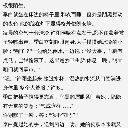
板很陌生。
季白就坐在床边的椅子里,和衣而睡。窗外是阴黑晃动
的夜色,他的脸在灯下显得格外俊朗安静。
凌晨的空气十分清冷,许诩喉咙有点发干,忍不住蒙着被
子轻咳出声。季白立刻睁眼起身,大手摸摸她冰冷的小
脸：“醒了？”一边给她倒水,一边说：“没大事，血糖有
点低，已经输液了。这里是乡卫生所,休息一晚，明天
咱们就回霖市。”
“嗯。”许诩坐起来,接过水杯。温热的水流从口腔淌进
身体里,整个人舒服了许多。
季白把椅子拉得更靠近，乌黑的眉眼紧盯着她，隐隐
有无奈的笑意：“气成这样……”
许诩默了一瞬，答：“你不气吗？”
季白捉起她的手，送到唇边一吻。她的皮肤本来就又