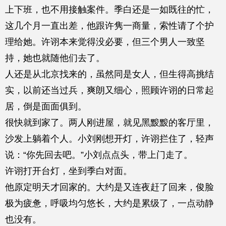
上下班，也不用接触案件。季白还是一如既往的忙，
这几个月一直出差，他跟许隽一商量，索性请了个护
理给她。许诩本来觉得没必要，但三个男人一致坚
持，她也就随他们去了。
人还是从北京找来的，虽然同是女人，但生得高挑结
实，以前还当过兵，爽朗又细心，照顾许诩的日常起
居，倒是面面俱到。
很快就到家了。两人刚进屋，就见黑黢黢的客厅里，
沙发上躺着个人。小刘刚想开灯，许诩拦住了，轻声
说：“你先回去吧。”小刘点点头，带上门走了。
许诩打开台灯，坐到季白对面。
他原定明天才回家的。大约是又连夜赶了回来，俊脸
极为疲惫，呼吸均匀悠长，大约是累级了，一点动静
也没有。