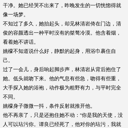
干净。她已经哭不出来了，昨晚发生的一切恍惚得就
像一场梦。
不知过了多久，她抬起头，却见林清岩倚在门边，清
俊的容颜透出一种平时没有的桀骜冷漠。他含着烟，
看着她不讲话。
姚檬不知道说什么好，静默的起身，用浴巾裹住自
己。
过了一会儿，身后响起脚步声，林清岩从背后抱住了
她。低头就吻下来。他的气息有些急，吻得有些重，
大手探入她的浴袍，动作极为粗野有力，与平时完全
不同。
姚檬身子微微一抖，条件反射就推开他。
他不再亲了，只是还抱住她不动：“你是我的天使，没
人可以玷污你。谭良已经死了，他对你的玷污，我就