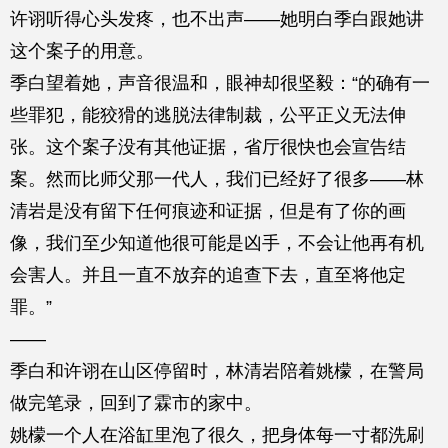
许诩听得心头发疼，也不出声——她明白季白跟她讲
这个案子的用意。
季白望着她，声音很温和，眼神却很坚毅：“的确有一
些罪犯，能狡猾的逃脱法律制裁，公平正义无法伸
张。这个案子没有其他证据，省厅很快也会宣告结
案。然而比师父那一代人，我们已经好了很多——林
清岩是没有留下任何痕迹和证据，但是有了你的画
像，我们至少知道他很可能是凶手，不会让他再有机
会害人。并且一直不放弃的追查下去，直至将他定
罪。”
——
季白和许诩在山区停留时，林清岩陪着姚檬，在警局
做完笔录，回到了霖市的家中。
姚檬一个人在浴缸里泡了很久，把身体每一寸都洗刷