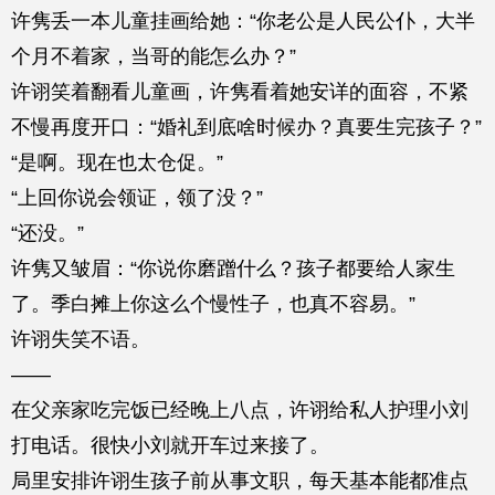
许隽丢一本儿童挂画给她：“你老公是人民公仆，大半
个月不着家，当哥的能怎么办？”
许诩笑着翻看儿童画，许隽看着她安详的面容，不紧
不慢再度开口：“婚礼到底啥时候办？真要生完孩子？”
“是啊。现在也太仓促。”
“上回你说会领证，领了没？”
“还没。”
许隽又皱眉：“你说你磨蹭什么？孩子都要给人家生
了。季白摊上你这么个慢性子，也真不容易。”
许诩失笑不语。
——
在父亲家吃完饭已经晚上八点，许诩给私人护理小刘
打电话。很快小刘就开车过来接了。
局里安排许诩生孩子前从事文职，每天基本能都准点