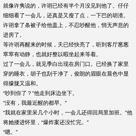
就像许隽说的，许诩已经有半个月没见到他了。仔仔
细细看了一会儿，还真是又瘦了点，一下巴的胡渣。
许诩拿了条被子给他盖上，不忍吵醒他，悄无声息的
进房了。
等许诩再醒来的时候，天已经快亮了，听到客厅窸窸
窣窣有动静，也就好整以暇坐起来等着。
过了一会儿，就见季白出现在房门口。已经换了家里
穿的睡衣，胡子也刮干净了，俊朗的眉眼在晨色中显
得朦胧又温和。
“吵到你了？”他走到床边坐下。
“没有，我最近醒的都早。”
“我就在家里呆几个小时，一会儿还得回局里加班。”他
将她搂进怀里，“爆炸案还没忙完。”
“嗯。”