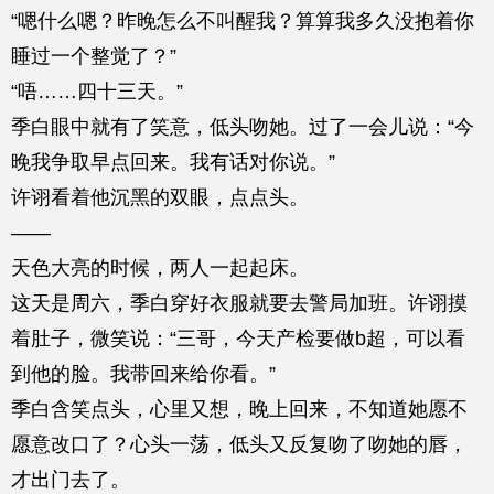
“嗯什么嗯？昨晚怎么不叫醒我？算算我多久没抱着你
睡过一个整觉了？”
“唔……四十三天。”
季白眼中就有了笑意，低头吻她。过了一会儿说：“今
晚我争取早点回来。我有话对你说。”
许诩看着他沉黑的双眼，点点头。
——
天色大亮的时候，两人一起起床。
这天是周六，季白穿好衣服就要去警局加班。许诩摸
着肚子，微笑说：“三哥，今天产检要做b超，可以看
到他的脸。我带回来给你看。”
季白含笑点头，心里又想，晚上回来，不知道她愿不
愿意改口了？心头一荡，低头又反复吻了吻她的唇，
才出门去了。